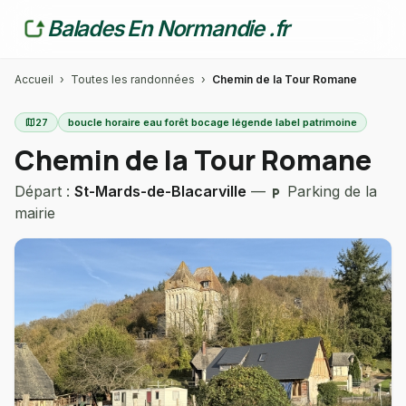
Balades En Normandie .fr
Accueil
›
Toutes les randonnées
›
Chemin de la Tour Romane
map
27
boucle horaire eau forêt bocage légende label patrimoine
Chemin de la Tour Romane
Départ :
St-Mards-de-Blacarville
—
Parking de la
local_parking
mairie