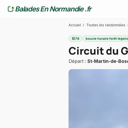
Balades En Normandie .fr
Accueil
›
Toutes les randonnées
map
76
boucle horaire forêt légend
Circuit du 
Départ :
St-Martin-de-Bosc