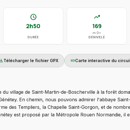
schedule
trending_up
2h50
169
m D+
DURÉE
DÉNIVELÉ
wnload
link
Télécharger le fichier GPX
Carte interactive du circui
du village de Saint-Martin-de-Boscherville à la forêt dom
Génétey. En chemin, nous pouvons admirer l'abbaye Saint-
Ferme des Templiers, la Chapelle Saint-Gorgon, et de nomb
Génétey est proposé par la Métropole Rouen Normandie, il e