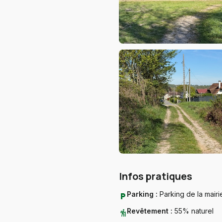
Infos pratiques
Parking :
Parking de la mairi
local_parking
Revêtement :
55% naturel
hiking