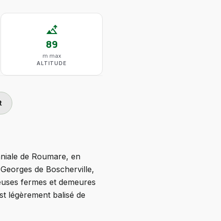
altitude
89
m max
ALTITUDE
t
aniale de Roumare, en
Georges de Boscherville,
reuses fermes et demeures
st légèrement balisé de