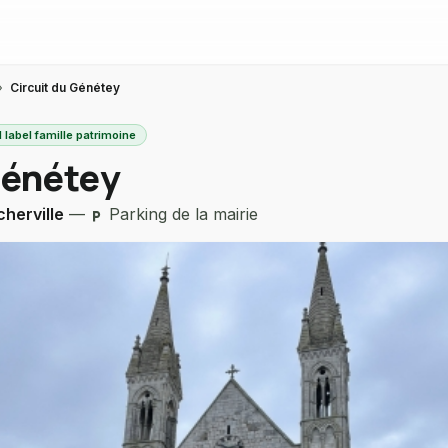
›
Circuit du Génétey
 label famille patrimoine
Génétey
herville
—
Parking de la mairie
local_parking