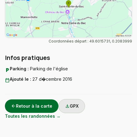
Coordonnées départ : 49.6015731, 0.2083999
Infos pratiques
Parking :
Parking de l'église
local_parking
Ajouté le :
27 d�cembre 2016
calendar_today
arrow_back
download
Retour à la carte
GPX
Toutes les randonnées →