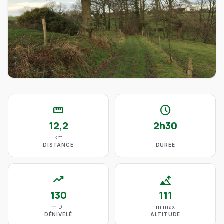
straighten
schedule
12,2
2h30
km
DISTANCE
DURÉE
trending_up
altitude
130
111
m D+
m max
DÉNIVELÉ
ALTITUDE