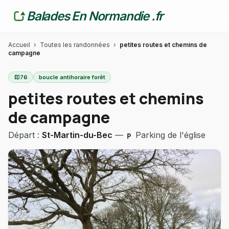
Balades En Normandie .fr
Accueil
›
Toutes les randonnées
›
petites routes et chemins de
campagne
map
76
boucle antihoraire forêt
petites routes et chemins
de campagne
Départ :
St-Martin-du-Bec
—
Parking de l'église
local_parking