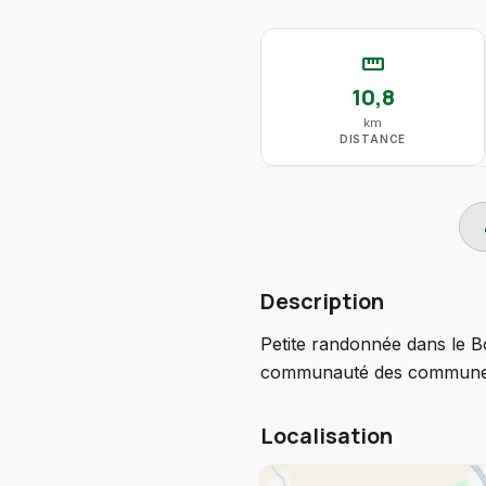
straighten
10,8
km
DISTANCE
do
Description
Petite randonnée dans le Bo
communauté des communes
Localisation