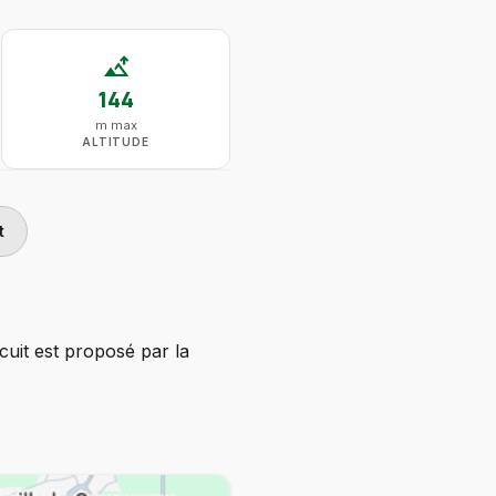
altitude
144
m max
ALTITUDE
t
cuit est proposé par la