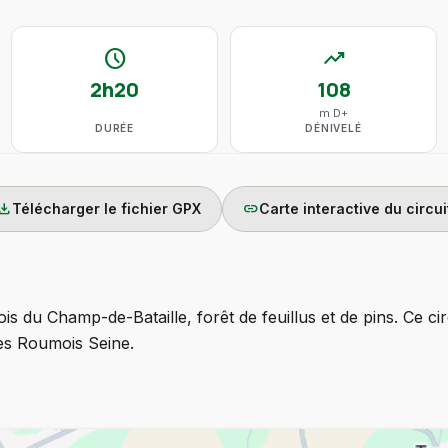
schedule
trending_up
2h20
108
m D+
DURÉE
DÉNIVELÉ
wnload
link
Télécharger le fichier GPX
Carte interactive du circui
is du Champ-de-Bataille, forêt de feuillus et de pins. Ce cir
 Roumois Seine.