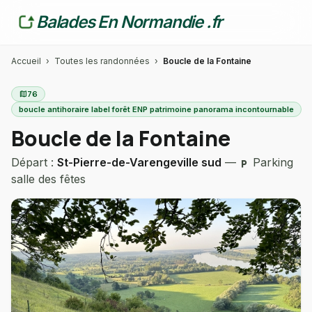
Balades En Normandie .fr
Accueil
›
Toutes les randonnées
›
Boucle de la Fontaine
map
76
boucle antihoraire label forêt ENP patrimoine panorama incontournable
Boucle de la Fontaine
Départ :
St-Pierre-de-Varengeville sud
—
Parking
local_parking
salle des fêtes