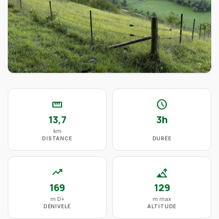
straighten
schedule
13,7
3h
km
DISTANCE
DURÉE
trending_up
altitude
169
129
m D+
m max
DÉNIVELÉ
ALTITUDE