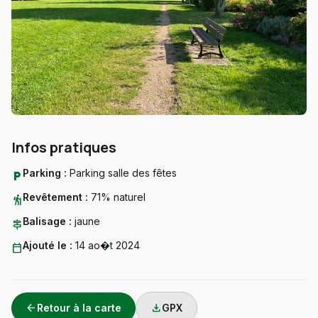
Infos pratiques
Parking :
Parking salle des fêtes
local_parking
Revêtement :
71% naturel
hiking
Balisage :
jaune
signpost
Ajouté le :
14 ao�t 2024
calendar_today
arrow_back
download
Retour à la carte
GPX