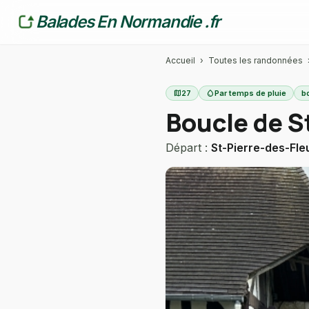
Balades En Normandie .fr
Accueil
›
Toutes les randonnées
map
27
water_drop
Par temps de pluie
bo
Boucle de S
Départ :
St-Pierre-des-Fle