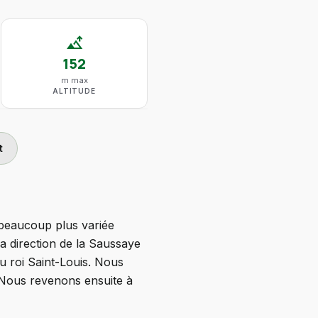
altitude
152
m max
ALTITUDE
t
beaucoup plus variée
la direction de la Saussaye
au roi Saint-Louis. Nous
. Nous revenons ensuite à