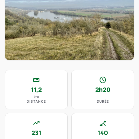
straighten
schedule
11,2
2h20
km
DISTANCE
DURÉE
trending_up
altitude
231
140