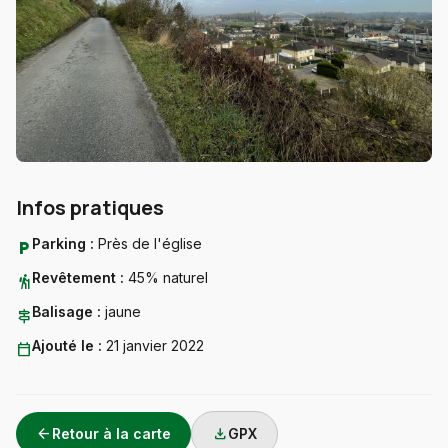
Infos pratiques
Parking :
Près de l'église
local_parking
Revêtement :
45% naturel
hiking
Balisage :
jaune
signpost
Ajouté le :
21 janvier 2022
calendar_today
arrow_back
download
Retour à la carte
GPX