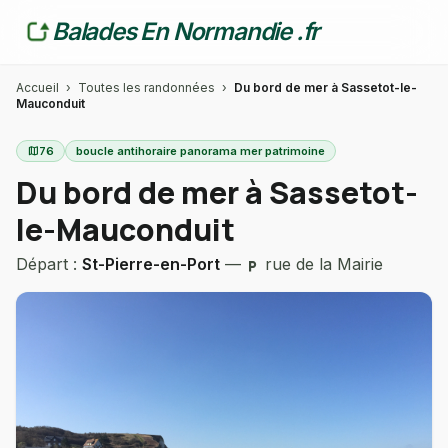
Balades En Normandie .fr
Accueil
›
Toutes les randonnées
›
Du bord de mer à Sassetot-le-
Mauconduit
map
76
boucle antihoraire panorama mer patrimoine
Du bord de mer à Sassetot-
le-Mauconduit
Départ :
St-Pierre-en-Port
—
rue de la Mairie
local_parking