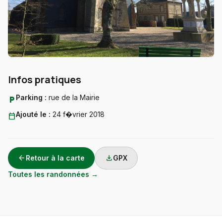
Infos pratiques
Parking :
rue de la Mairie
local_parking
Ajouté le :
24 f�vrier 2018
calendar_today
arrow_back
download
Retour à la carte
GPX
Toutes les randonnées →