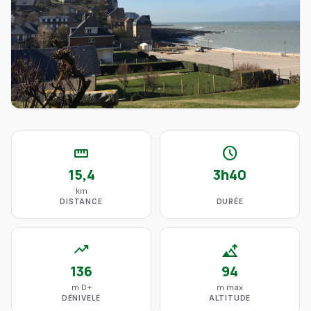
straighten
schedule
15,4
3h40
km
DISTANCE
DURÉE
trending_up
altitude
136
94
m D+
m max
DÉNIVELÉ
ALTITUDE