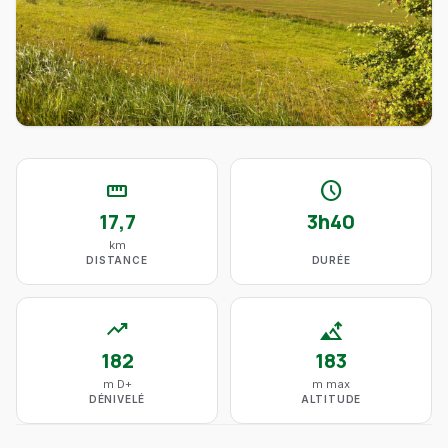
straighten
schedule
17,7
3h40
km
DISTANCE
DURÉE
trending_up
altitude
182
183
m D+
m max
DÉNIVELÉ
ALTITUDE