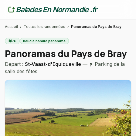
Balades En Normandie .fr
Accueil
›
Toutes les randonnées
›
Panoramas du Pays de Bray
map
76
boucle horaire panorama
Panoramas du Pays de Bray
Départ :
St-Vaast-d'Equiqueville
—
Parking de la
local_parking
salle des fêtes