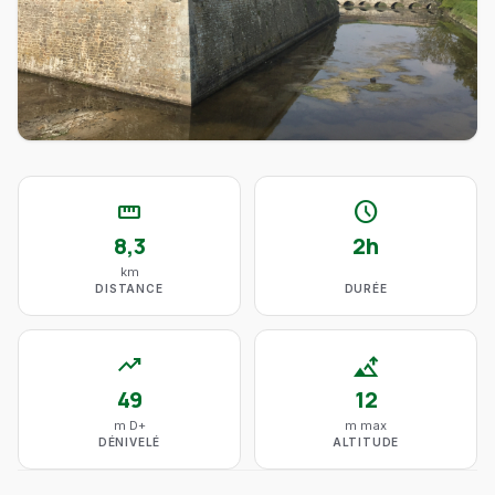
straighten
schedule
8,3
2h
km
DISTANCE
DURÉE
trending_up
altitude
49
12
m D+
m max
DÉNIVELÉ
ALTITUDE