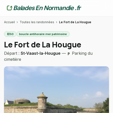
Balades En Normandie .fr
Accueil
›
Toutes les randonnées
›
Le Fort de La Hougue
map
50
boucle antihoraire mer patrimoine
Le Fort de La Hougue
Départ :
St-Vaast-la-Hougue
—
Parking du
local_parking
cimetière