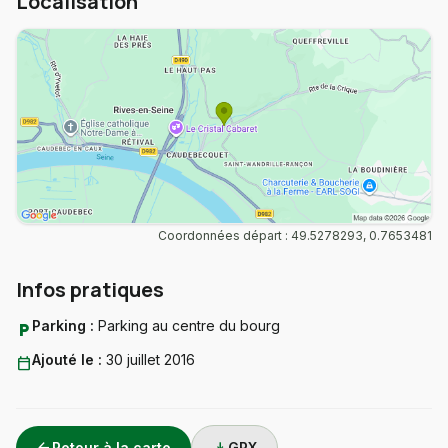
Localisation
Coordonnées départ : 49.5278293, 0.7653481
Infos pratiques
Parking :
Parking au centre du bourg
local_parking
Ajouté le :
30 juillet 2016
calendar_today
Retour à la carte
GPX