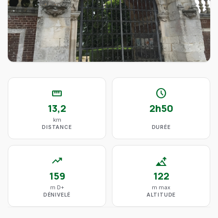
straighten
schedule
13,2
2h50
km
DISTANCE
DURÉE
trending_up
altitude
159
122
m D+
m max
DÉNIVELÉ
ALTITUDE