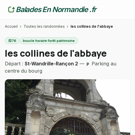
Balades En Normandie .fr
Accueil
›
Toutes les randonnées
›
les collines de l'abbaye
map
76
boucle horaire forêt patrimoine
les collines de l'abbaye
Départ :
St-Wandrille-Rançon 2
—
Parking au
local_parking
centre du bourg