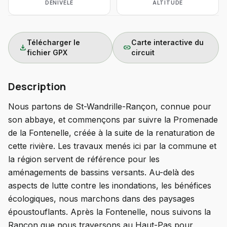
DÉNIVELÉ
ALTITUDE
Télécharger le
Carte interactive du
download
link
fichier GPX
circuit
Description
Nous partons de St-Wandrille-Rançon, connue pour
son abbaye, et commençons par suivre la Promenade
de la Fontenelle, créée à la suite de la renaturation de
cette rivière. Les travaux menés ici par la commune et
la région servent de référence pour les
aménagements de bassins versants. Au-delà des
aspects de lutte contre les inondations, les bénéfices
écologiques, nous marchons dans des paysages
époustouflants. Après la Fontenelle, nous suivons la
Rançon que nous traversons au Haut-Pas pour