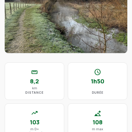
straighten
schedule
8,2
1h50
km
DISTANCE
DURÉE
trending_up
altitude
103
108
m D+
m max