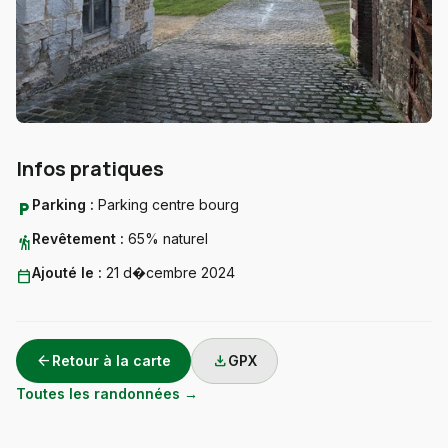
Infos pratiques
Parking :
Parking centre bourg
local_parking
Revêtement :
65% naturel
hiking
Ajouté le :
21 d�cembre 2024
calendar_today
arrow_back
download
Retour à la carte
GPX
Toutes les randonnées →