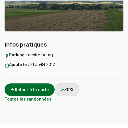
Infos pratiques
Parking :
centre bourg
local_parking
Ajouté le :
21 ao�t 2017
calendar_today
arrow_back
download
Retour à la carte
GPX
Toutes les randonnées →