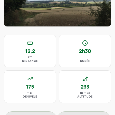
straighten
schedule
12,2
2h30
km
DISTANCE
DURÉE
trending_up
altitude
175
233
m D+
m max
DÉNIVELÉ
ALTITUDE