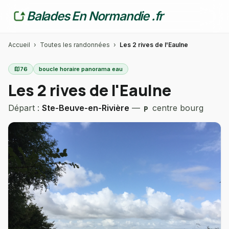
Balades En Normandie .fr
Accueil
›
Toutes les randonnées
›
Les 2 rives de l'Eaulne
map
76
boucle horaire panorama eau
Les 2 rives de l'Eaulne
Départ :
Ste-Beuve-en-Rivière
—
centre bourg
local_parking