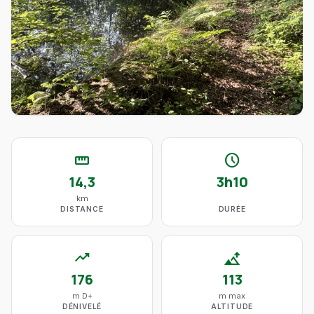
straighten
schedule
14,3
3h10
km
DISTANCE
DURÉE
trending_up
altitude
176
113
m D+
m max
DÉNIVELÉ
ALTITUDE