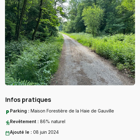
Infos pratiques
Parking :
Maison Forestière de la Haie de Gauville
local_parking
Revêtement :
86% naturel
hiking
Ajouté le :
08 juin 2024
calendar_today