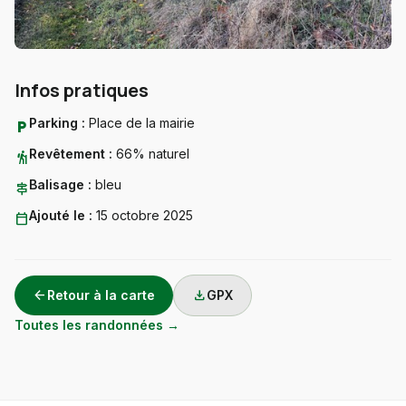
Infos pratiques
Parking :
Place de la mairie
local_parking
Revêtement :
66% naturel
hiking
Balisage :
bleu
signpost
Ajouté le :
15 octobre 2025
calendar_today
arrow_back
download
Retour à la carte
GPX
Toutes les randonnées →