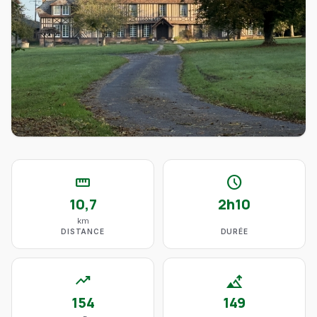
straighten
schedule
10,7
2h10
km
DISTANCE
DURÉE
trending_up
altitude
154
149