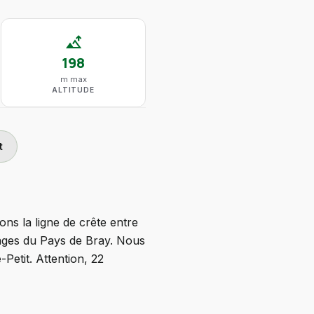
altitude
198
m max
ALTITUDE
t
ns la ligne de crête entre
sages du Pays de Bray. Nous
Petit. Attention, 22