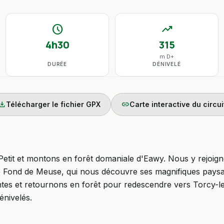
schedule
trending_up
4h30
315
m D+
DURÉE
DÉNIVELÉ
wnload
link
Télécharger le fichier GPX
Carte interactive du circui
etit et montons en forêt domaniale d'Eawy. Nous y rejoigno
 le Fond de Meuse, qui nous découvre ses magnifiques pay
tes et retournons en forêt pour redescendre vers Torcy-le-
énivelés.