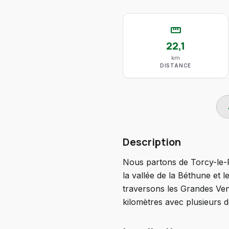
straighten
22,1
km
DISTANCE
do
Description
Nous partons de Torcy-le-P
la vallée de la Béthune et
traversons les Grandes Ven
kilomètres avec plusieurs d