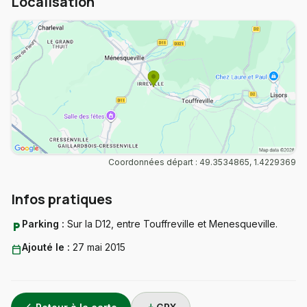
Localisation
Coordonnées départ : 49.3534865, 1.4229369
Infos pratiques
Parking :
Sur la D12, entre Touffreville et Menesqueville.
local_parking
Ajouté le :
27 mai 2015
calendar_today