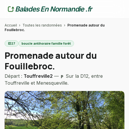
Balades En Normandie .fr
Accueil
›
Toutes les randonnées
›
Promenade autour du
Fouillebroc.
map
27
boucle antihoraire famille forêt
Promenade autour du
Fouillebroc.
Départ :
Touffreville2
—
Sur la D12, entre
local_parking
Touffreville et Menesqueville.