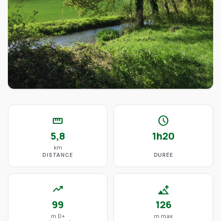
straighten
schedule
5,8
1h20
km
DISTANCE
DURÉE
trending_up
altitude
99
126
m D+
m max