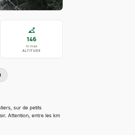
altitude
146
m max
ALTITUDE
t
iers, sur de petits
ir. Attention, entre les km