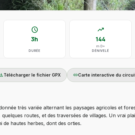
schedule
trending_up
3h
144
m D+
DURÉE
DÉNIVELÉ
wnload
link
Télécharger le fichier GPX
Carte interactive du circui
onnée très variée alternant les paysages agricoles et forest
quelques routes, et des traversées de villages. Un vrai plais
i de hautes herbes, dont des orties.