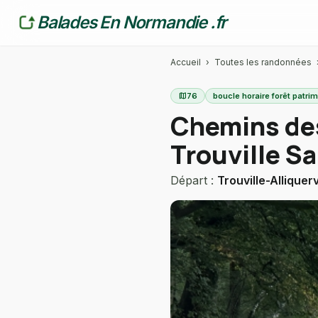
Balades En Normandie .fr
Accueil
›
Toutes les randonnées
map
76
boucle horaire forêt patri
Chemins des
Trouville S
Départ :
Trouville-Alliquerv