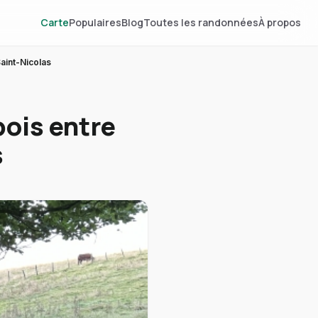
Carte
Populaires
Blog
Toutes les randonnées
À propos
aint-Nicolas
ois entre
s