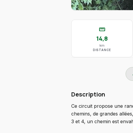
straighten
14,8
km
DISTANCE
do
Description
Ce circuit propose une rand
chemins, de grandes allées, 
3 et 4, un chemin est envah