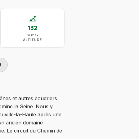
altitude
132
m max
ALTITUDE
t
ênes et autres coudriers
domine la Seine. Nous y
ouville-la-Haule après une
'un ancien domaine
ie. Le circuit du Chemin de