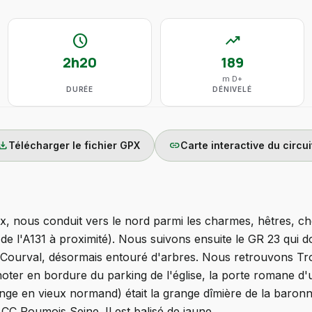
schedule
trending_up
2h20
189
m D+
DURÉE
DÉNIVELÉ
wnload
link
Télécharger le fichier GPX
Carte interactive du circui
ux, nous conduit vers le nord parmi les charmes, hêtres, ch
de l'A131 à proximité). Nous suivons ensuite le GR 23 qui 
 Courval, désormais entouré d'arbres. Nous retrouvons Tr
noter en bordure du parking de l'église, la porte romane d
nge en vieux normand) était la grange dîmière de la baronn
CC Roumois Seine. Il est balisé de jaune.