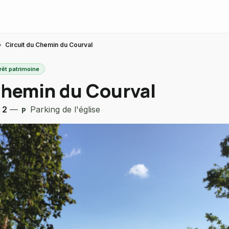
›
Circuit du Chemin du Courval
rêt patrimoine
Chemin du Courval
 2
—
Parking de l'église
local_parking