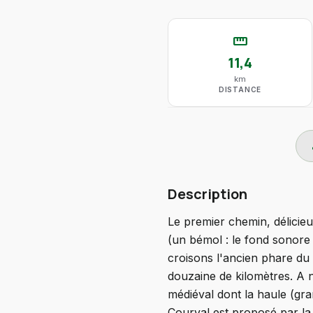
straighten
11,4
km
DISTANCE
do
Description
Le premier chemin, délicie
(un bémol : le fond sonore 
croisons l'ancien phare du
douzaine de kilomètres. A 
médiéval dont la haule (gra
Courval est proposé par la 