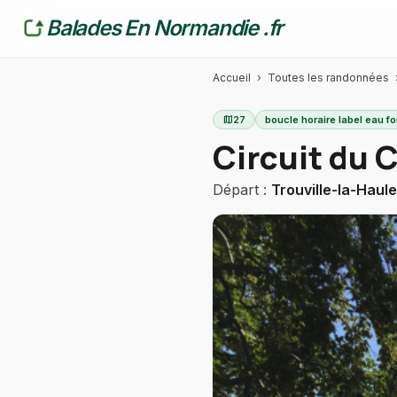
Balades En Normandie .fr
Accueil
›
Toutes les randonnées
map
27
boucle horaire label eau fo
Circuit du 
Départ :
Trouville-la-Haule