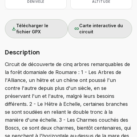
DÉNIVELÉ
ALTITUDE
Télécharger le
Carte interactive du
download
link
fichier GPX
circuit
Description
Circuit de découverte de cinq arbres remarquables de
la forêt domaniale de Roumare : 1 - Les Arbres de
l'Alliance, un hêtre et un chêne ont poussé l'un
contre l'autre depuis plus d'un siècle, en se
préservant l'un et l'autre, malgré leurs besoins
différents. 2 - Le Hêtre à Echelle, certaines branches
se sont soudées en reliant le double tronc à la
manière d'une échelle. 3 - Les Charmes couchés des
Boscs, ce sont deux charmes, bientôt centenaires, qui
se penchent à l'horizontale au-dessus de la mare des