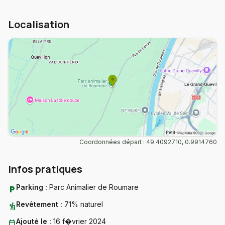
Localisation
Coordonnées départ : 49.4092710, 0.9914760
Infos pratiques
Parking :
Parc Animalier de Roumare
local_parking
Revêtement :
71% naturel
hiking
Ajouté le :
16 f�vrier 2024
calendar_today