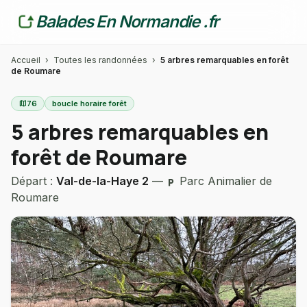
Balades En Normandie .fr
Accueil
›
Toutes les randonnées
›
5 arbres remarquables en forêt
de Roumare
map
76
boucle horaire forêt
5 arbres remarquables en
forêt de Roumare
Départ :
Val-de-la-Haye 2
—
Parc Animalier de
local_parking
Roumare