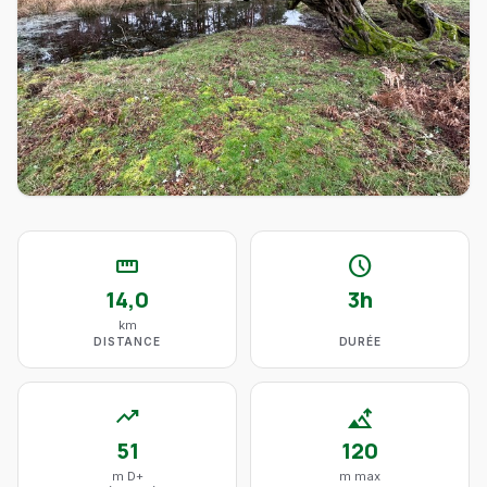
straighten
schedule
14,0
3h
km
DISTANCE
DURÉE
trending_up
altitude
51
120
m D+
m max