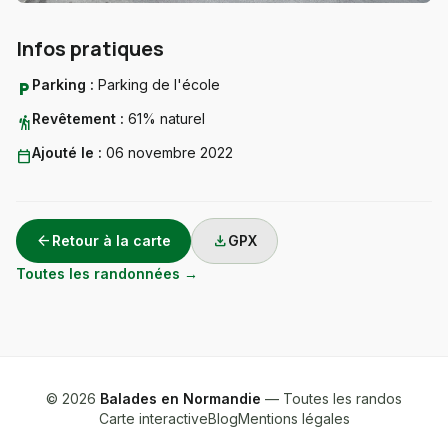
Infos pratiques
Parking :
Parking de l'école
local_parking
Revêtement :
61% naturel
hiking
Ajouté le :
06 novembre 2022
calendar_today
arrow_back
download
Retour à la carte
GPX
Toutes les randonnées →
© 2026
Balades en Normandie
— Toutes les randos
Carte interactive
Blog
Mentions légales