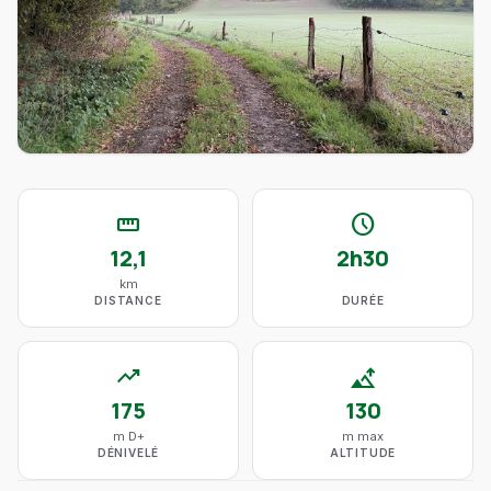
straighten
schedule
12,1
2h30
km
DISTANCE
DURÉE
trending_up
altitude
175
130
m D+
m max
DÉNIVELÉ
ALTITUDE