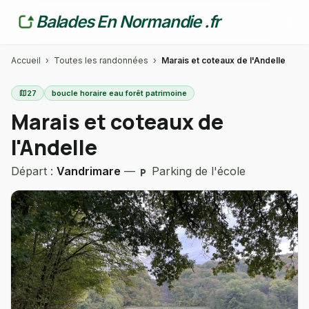
Balades En Normandie .fr
Accueil
›
Toutes les randonnées
›
Marais et coteaux de l'Andelle
map
27
boucle horaire eau forêt patrimoine
Marais et coteaux de
l'Andelle
Départ :
Vandrimare
—
Parking de l'école
local_parking