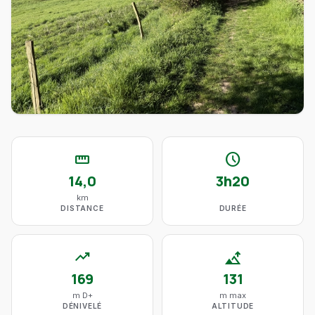
straighten
schedule
14,0
3h20
km
DISTANCE
DURÉE
trending_up
altitude
169
131
m D+
m max
DÉNIVELÉ
ALTITUDE