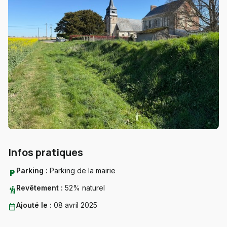
Infos pratiques
Parking :
Parking de la mairie
local_parking
Revêtement :
52% naturel
hiking
Ajouté le :
08 avril 2025
calendar_today