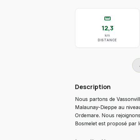
straighten
12,3
km
DISTANCE
do
Description
Nous partons de Vassonville
Malaunay-Dieppe au niveau 
Ordemare. Nous rejoignons 
Bosmelet est proposé par le