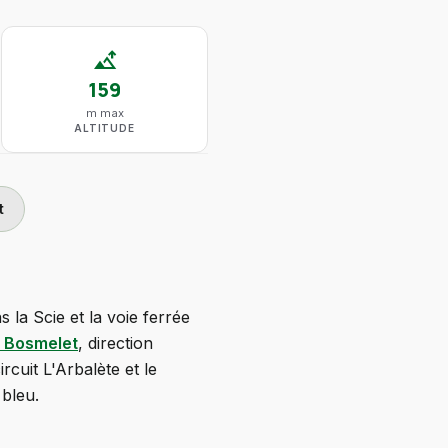
altitude
159
m max
ALTITUDE
t
la Scie et la voie ferrée
 Bosmelet
, direction
cuit L'Arbalète et le
 bleu.