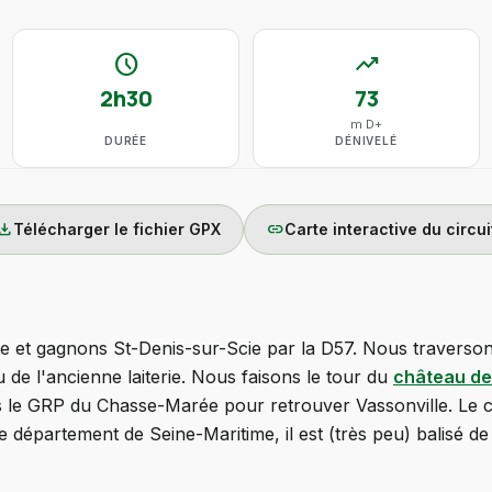
schedule
trending_up
2h30
73
m D+
DURÉE
DÉNIVELÉ
wnload
link
Télécharger le fichier GPX
Carte interactive du circui
 et gagnons St-Denis-sur-Scie par la D57. Nous traversons 
de l'ancienne laiterie. Nous faisons le tour du
château de
le GRP du Chasse-Marée pour retrouver Vassonville. Le cir
 département de Seine-Maritime, il est (très peu) balisé de