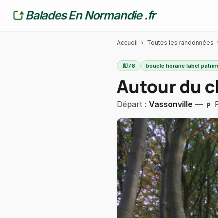
Balades En Normandie .fr
Accueil
›
Toutes les randonnées
map
76
boucle horaire label patri
Autour du c
Départ :
Vassonville
—
P
local_parking