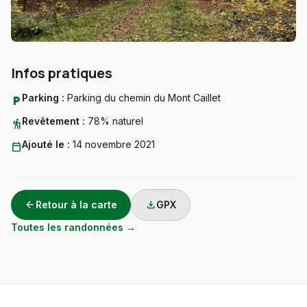
Infos pratiques
Parking :
Parking du chemin du Mont Caillet
local_parking
Revêtement :
78% naturel
hiking
Ajouté le :
14 novembre 2021
calendar_today
arrow_back
download
Retour à la carte
GPX
Toutes les randonnées →