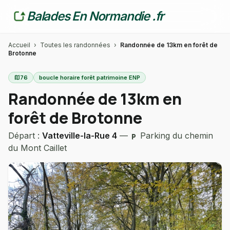
Balades En Normandie .fr
Accueil
›
Toutes les randonnées
›
Randonnée de 13km en forêt de
Brotonne
map
76
boucle horaire forêt patrimoine ENP
Randonnée de 13km en
forêt de Brotonne
Départ :
Vatteville-la-Rue 4
—
Parking du chemin
local_parking
du Mont Caillet