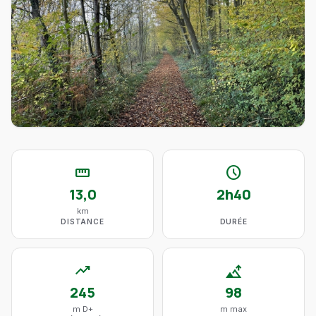
straighten
schedule
13,0
2h40
km
DISTANCE
DURÉE
trending_up
altitude
245
98
m D+
m max