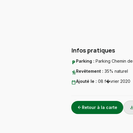
Infos pratiques
Parking :
Parking Chemin de
local_parking
Revêtement :
35% naturel
hiking
Ajouté le :
08 f�vrier 2020
calendar_today
arrow_back
downlo
Retour à la carte