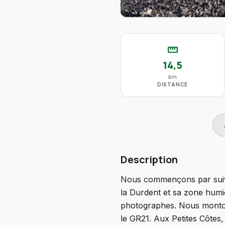
straighten
14,5
km
DISTANCE
do
Description
Nous commençons par suivr
la Durdent et sa zone humid
photographes. Nous monton
le GR21. Aux Petites Côtes,