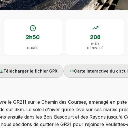
schedule
trending_up
2h50
208
m D+
DURÉE
DÉNIVELÉ
wnload
link
Télécharger le fichier GPX
Carte interactive du circui
e le GR211 sur le Chemin des Courses, aménagé en piste 
e sur 3km. Le soleil d'hiver qui se lève sur ces marais pr
s ensuite dans les Bois Bascourt et des Rayons jusqu'à C
 nous décidons de quitter le GR21 pour rejoindre Veulettes-