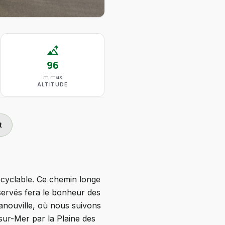
altitude
96
m max
ALTITUDE
t
cyclable. Ce chemin longe
éservés fera le bonheur des
anouville, où nous suivons
sur-Mer par la Plaine des