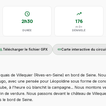
schedule
trending_up
2h30
176
m D+
DURÉE
DÉNIVELÉ
wnload
link
Télécharger le fichier GPX
Carte interactive du circui
ais de Villequier (Rives-en-Seine) en bord de Seine. Nou
ugo, avec une pensée pour Léopoldine sous forme de co
'aube, à l'heure où blanchit la campagne... Nous montons v
in de verdure. Nous passons devant le château de Villequie
 le bord de Seine.