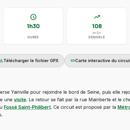
schedule
trending_up
1h30
108
m D+
DURÉE
DÉNIVELÉ
wnload
link
Télécharger le fichier GPX
Carte interactive du circui
erse Yainville pour rejoindre le bord de Seine, puis elle rej
ite une
visite
. Le retour se fait par la rue Mainberte et le c
du
Fossé Saint-Philibert
. Ce circuit est proposé par la
Métr
s.