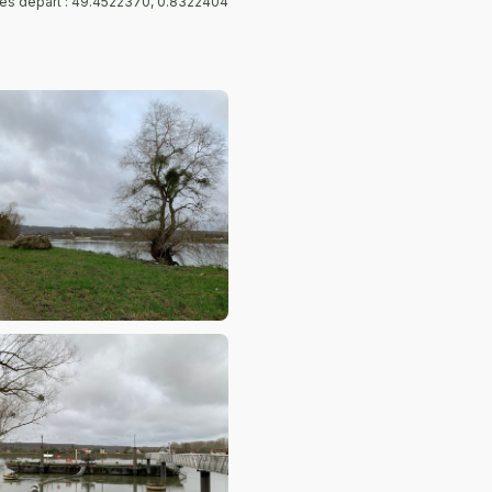
s départ : 49.4522370, 0.8322404