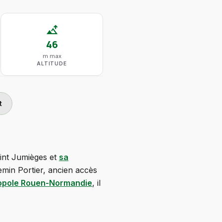
altitude
46
m max
ALTITUDE
t
oint Jumièges et
sa
hemin Portier, ancien accès
opole Rouen-Normandie
, il