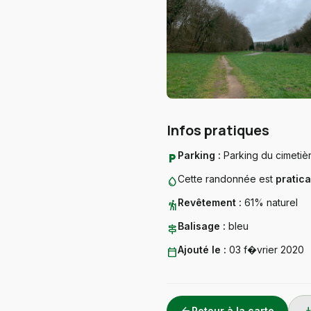
Infos pratiques
Parking :
Parking du cimetiè
local_parking
Cette randonnée est
pratica
water_drop
Revêtement :
61% naturel
hiking
Balisage :
bleu
signpost
Ajouté le :
03 f�vrier 2020
calendar_today
Retour à la carte