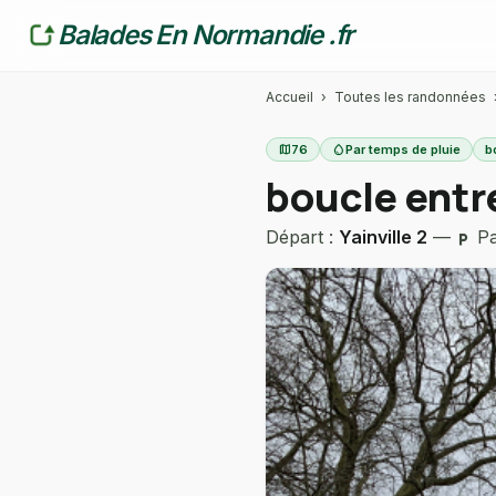
Balades En Normandie .fr
Accueil
›
Toutes les randonnées
map
76
water_drop
Par temps de pluie
b
boucle entr
Départ :
Yainville 2
—
Pa
local_parking