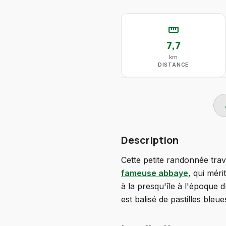
straighten
7,7
km
DISTANCE
do
Description
Cette petite randonnée trav
fameuse abbaye
, qui mér
à la presqu'île à l'époque 
est balisé de pastilles bleue