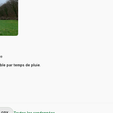
re
ble par temps de pluie
.
GPX
Toutes les randonnées →