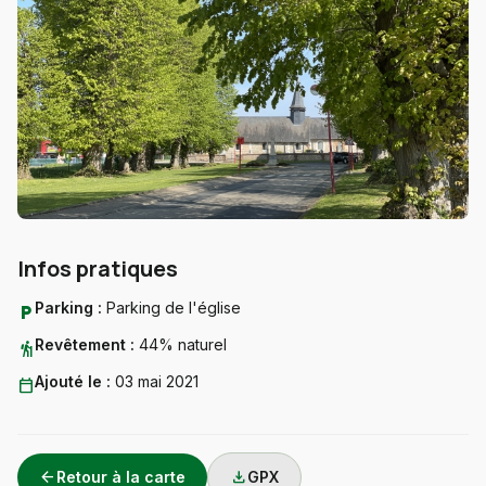
Infos pratiques
Parking :
Parking de l'église
local_parking
Revêtement :
44% naturel
hiking
Ajouté le :
03 mai 2021
calendar_today
arrow_back
download
Retour à la carte
GPX