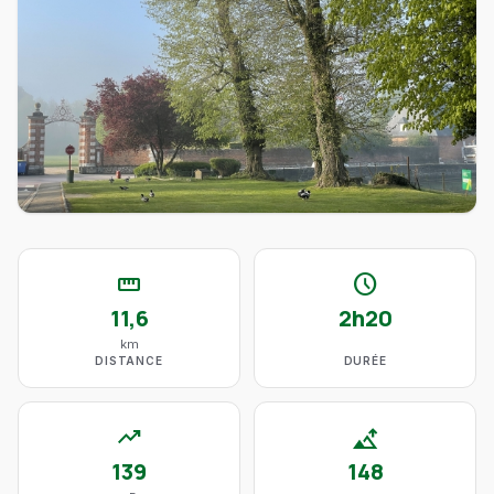
straighten
schedule
11,6
2h20
km
DISTANCE
DURÉE
trending_up
altitude
139
148