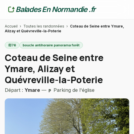
Balades En Normandie .fr
Accueil
›
Toutes les randonnées
›
Coteau de Seine entre Ymare,
Alizay et Quévreville-la-Poterie
map
76
boucle antihoraire panorama forêt
Coteau de Seine entre
Ymare, Alizay et
Quévreville-la-Poterie
Départ :
Ymare
—
Parking de l'église
local_parking