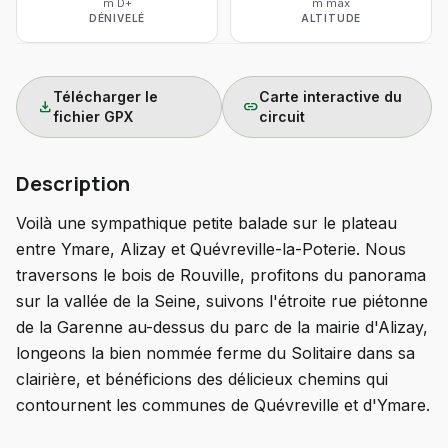
m D+
m max
DÉNIVELÉ
ALTITUDE
Télécharger le
Carte interactive du
download
link
fichier GPX
circuit
Description
Voilà une sympathique petite balade sur le plateau
entre Ymare, Alizay et Quévreville-la-Poterie. Nous
traversons le bois de Rouville, profitons du panorama
sur la vallée de la Seine, suivons l'étroite rue piétonne
de la Garenne au-dessus du parc de la mairie d'Alizay,
longeons la bien nommée ferme du Solitaire dans sa
clairière, et bénéficions des délicieux chemins qui
contournent les communes de Quévreville et d'Ymare.