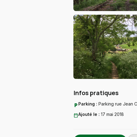
Infos pratiques
Parking :
Parking rue Jean 
local_parking
Ajouté le :
17 mai 2018
calendar_today