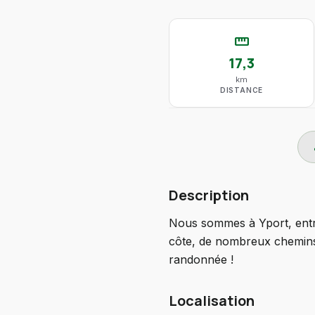
straighten
17,3
km
DISTANCE
do
Description
Nous sommes à Yport, entre
côte, de nombreux chemins, 
randonnée !
Localisation