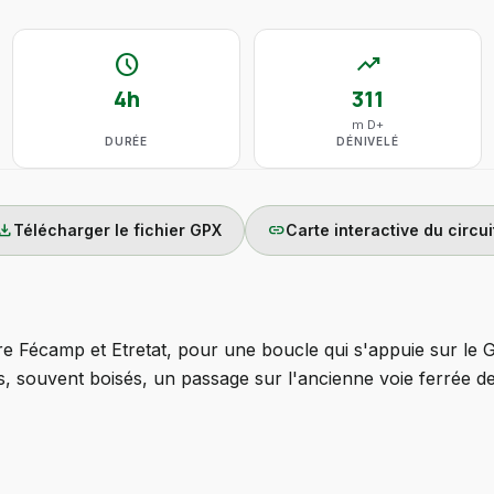
schedule
trending_up
4h
311
m D+
DURÉE
DÉNIVELÉ
wnload
link
Télécharger le fichier GPX
Carte interactive du circui
 Fécamp et Etretat, pour une boucle qui s'appuie sur le G
souvent boisés, un passage sur l'ancienne voie ferrée des I