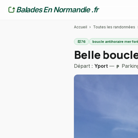
Balades En Normandie .fr
Accueil
›
Toutes les randonnées
map
76
boucle antihoraire mer for
Belle boucle
Départ :
Yport
—
Parkin
local_parking