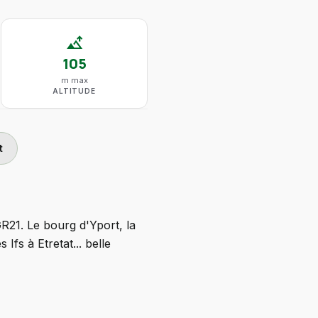
altitude
105
m max
ALTITUDE
t
R21. Le bourg d'Yport, la
fs à Etretat... belle