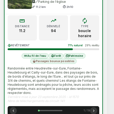
🅿️🔗
Parking de l'église
forest
waves
Forêt
Bord de mer
📏 11.2 km
⏱ 2h10
water
grass
Au fil de l'eau
Bocage
straighten
trending_up
loop
DISTANCE
DÉNIVELÉ
TYPE
deceased
castle
Espace protégé
Patrimoine
11.2
94
boucle
horaire
landscape_2
Panorama
forest
REVÊTEMENT
71% naturel
·
29% revêtu
PUBLIC & ACCÈS
water
forest
castle
Au fil de l'eau
Forêt
Patrimoine
family_restroom
verified
humidity_mid
Passages boueux possibles
Famille
Circuit Officiel
Randonnée entre Heudreville-sur-Eure, Fontaine-
heart_check
all_inclusive
Heudebourg et Cailly-sur-Eure, dans des paysages de bois,
Incontournable
Toutes
de bords d'étangs, le long de l'Eure... et tout ça sur près de
3/4 de chemins, et quels chemins! Les étangs de Fontaine-
Heudebourg sont aménagés pour la pêche, leurs accès sont
réglementés, mais acceptent le passage des randonneurs. A
respecter donc.
Dernière mise à jour 23 septembre 2025 - id 1570
Nbre de téléchargements du circuit: 141
‹
›
1 / 19