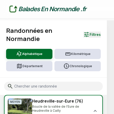
Balades En Normandie .fr
Randonnées en
tune
Filtres
Normandie
sort_by_alpha
straighten
Alphabétique
Kilométrique
map
nest_clock_farsight_analog
Département
Chronologique
CHARGEMENT...
TERRAIN & DIFFICULTÉ
Search
🔗 Lien direct vers cette randonnée
Voir toutes
water_drop
hiking
Par temps de pluie
Facile
elevation
mountain_flag
Heudreville-sur-Eure (76)
Moyen
Difficile
MOYEN
Boucle de la vallée de l'Eure de
expand_more
Heudreville à Cailly
ENVIRONNEMENT