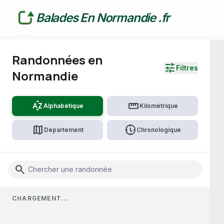
Balades En Normandie .fr
Randonnées en
tune
Filtres
Normandie
sort_by_alpha
straighten
Alphabétique
Kilométrique
map
nest_clock_farsight_analog
Département
Chronologique
TERRAIN & DIFFICULTÉ
Search
water_drop
hiking
Par temps de pluie
Facile
elevation
mountain_flag
Moyen
Difficile
CHARGEMENT...
ENVIRONNEMENT