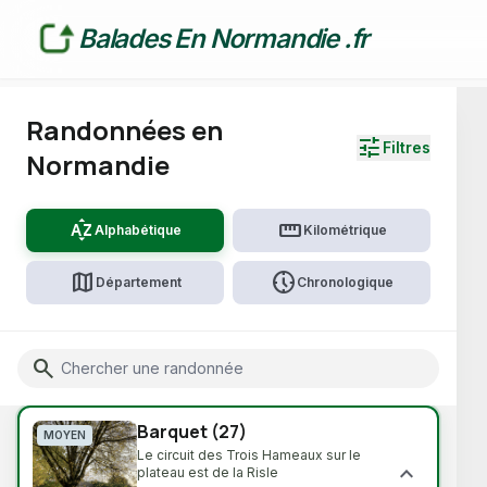
Balades En Normandie .fr
Randonnées en
tune
Filtres
Normandie
sort_by_alpha
straighten
Alphabétique
Kilométrique
map
nest_clock_farsight_analog
Département
Chronologique
CHARGEMENT...
TERRAIN & DIFFICULTÉ
Search
🔗 Lien direct vers cette randonnée
Voir toutes
water_drop
hiking
Par temps de pluie
Facile
elevation
mountain_flag
Barquet (27)
Moyen
Difficile
MOYEN
Le circuit des Trois Hameaux sur le
expand_more
plateau est de la Risle
ENVIRONNEMENT