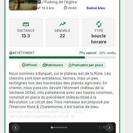
🅿️🔗
Parking de l'église
forest
waves
Forêt
Bord de mer
📏 13.3 km
⏱ 2h40
Balisé bleu
water
grass
Au fil de l'eau
Bocage
straighten
trending_up
loop
DISTANCE
DÉNIVELÉ
TYPE
deceased
castle
Espace protégé
Patrimoine
13.3
22
boucle
horaire
landscape_2
Panorama
forest
REVÊTEMENT
71% naturel
·
29% revêtu
PUBLIC & ACCÈS
verified
castle
water_drop
Officiel
Patrimoine
Praticable par pluie
family_restroom
verified
Famille
Circuit Officiel
Nous sommes à Barquet, sur le plateau est de la Risle. Les
chemins sont bien entretenus, fermes, mais un peu
rectilignes lors des traversées des plaines agricoles. En
heart_check
all_inclusive
Incontournable
Toutes
chemin, nous passons devant l'étonnant château de la
Vacherie (XIXe), villa palladienne avec ses hautes colonnes,
construit en place du précédent château brûlé à la
Révolution. Le circuit des Trois Hameaux est proposé par
l'Intercom Risle & Charentonne, il est balisé de bleu.
Dernière mise à jour 8 octobre 2020 - id 2177
Nbre de téléchargements du circuit: 19
‹
›
1 / 11