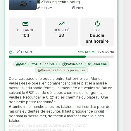
🅿️🔗
Parking centre bourg
forest
waves
Forêt
Bord de mer
📏 10.1 km
⏱ 2h20
water
grass
Au fil de l'eau
Bocage
straighten
trending_up
loop
DISTANCE
DÉNIVELÉ
TYPE
deceased
castle
Espace protégé
Patrimoine
10.1
63
boucle
antihoraire
landscape_2
Panorama
forest
REVÊTEMENT
73% naturel
·
27% revêtu
PUBLIC & ACCÈS
waves
water
castle
landscape_2
Mer
Au fil de l'eau
Patrimoine
Panorama
family_restroom
verified
humidity_mid
Passages boueux possibles
Famille
Circuit Officiel
Ce circuit trace une boucle entre Sotteville-sur-Mer et
heart_check
all_inclusive
Veules-les-Roses, en commençant par le platier à marée
Incontournable
Toutes
basse, sur du sable ferme. La traversée de Veules se fait en
suivant le GR21 sur de délicieux chemins qui longent la
Veulles. Retour par le GR21 et les chemins du plateau. Une
très belle petite randonnée.
Attention,
La marche sous les falaises est interdite pour des
raisons évidentes de sécurité. Il faut pratiquer ce circuit
pendant la basse mer, de façon à marcher bien loin des
falaises.
Dernière mise à jour 25 octobre 2024 - id 2734
Nbre de téléchargements du circuit: 40