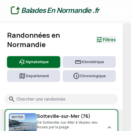
Balades En Normandie .fr
Randonnées en
tune
Filtres
Normandie
sort_by_alpha
straighten
Alphabétique
Kilométrique
map
nest_clock_farsight_analog
Département
Chronologique
CHARGEMENT...
TERRAIN & DIFFICULTÉ
Search
🔗 Lien direct vers cette randonnée
Voir toutes
water_drop
hiking
Par temps de pluie
Facile
elevation
mountain_flag
Sotteville-sur-Mer (76)
Moyen
Difficile
MOYEN
De Sotteville-sur-Mer à Veules-les-
expand_more
Roses par la plage
ENVIRONNEMENT